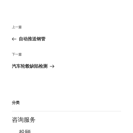
文
上
上一篇
章
导
一
自动推送钢管
航
篇
下
下一篇
文
一
汽车轮毂缺陷检测
章
篇
文
章
分类
咨询服务
投顾