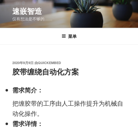
跳
速嵌智造
至
仅有想法是不够的……
内
容
菜单
发
2020年9月9日
由
QUICKEMBED
布
胶带缠绕自动化方案
于
需求简介：
把缠胶带的工序由人工操作提升为机械自
动化操作。
需求详情：