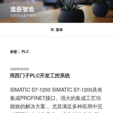
跳
速嵌智造
至
仅有想法是不够的……
内
容
菜单
标签：
PLC
发
2020年3月23日
布
用西门子PLC开发工控系统
于
SIMATIC S7-1200 SIMATIC S7-1200具有
集成PROFINET接口、强大的集成工艺功
能效的解决方案， 尤其满足多种应用中完