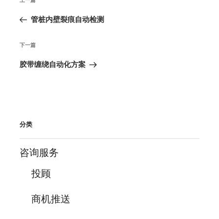
上
章
导
一
管桩内壁裂痕自动检测
航
篇
下
下一篇
文
一
胶带缠绕自动化方案
章
篇
文
章
分类
咨询服务
投顾
商机推送