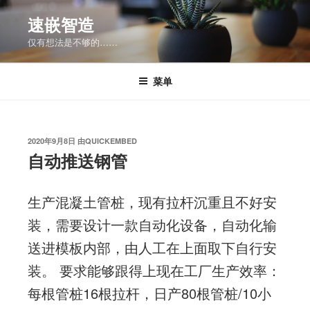
跳
速嵌智造
至
仅有想法是不够的……
内
容
菜单
发
2020年9月8日
由
QUICKEMBED
布
自动推送钢管
于
生产混凝土管桩，现有拉杆沉重且不好安
装，需要设计一款自动化设备，自动化输
送进模板内部，由人工在上面取下自行安
装。 要求能够跟得上现在工厂生产效率：
每根管桩16根拉杆，日产80根管桩/10小