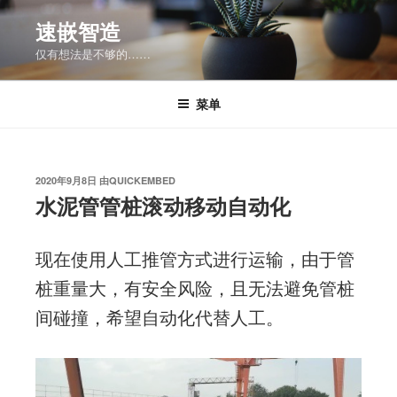
跳
速嵌智造
至
仅有想法是不够的……
内
容
菜单
发
2020年9月8日
由
QUICKEMBED
布
水泥管管桩滚动移动自动化
于
现在使用人工推管方式进行运输，由于管
桩重量大，有安全风险，且无法避免管桩
间碰撞，希望自动化代替人工。