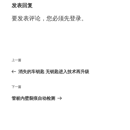
发表回复
要发表评论，您必须先
登录
。
文
上
上一篇
章
导
一
消失的车钥匙 无钥匙进入技术再升级
航
篇
下
下一篇
文
一
管桩内壁裂痕自动检测
章
篇
文
章