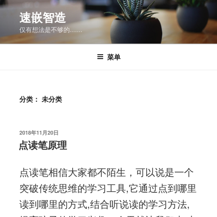
跳
速嵌智造
至
仅有想法是不够的……
内
容
菜单
分类：
未分类
发
2018年11月20日
布
点读笔原理
于
点读笔相信大家都不陌生，可以说是一个
突破传统思维的学习工具,它通过点到哪里
读到哪里的方式,结合听说读的学习方法,