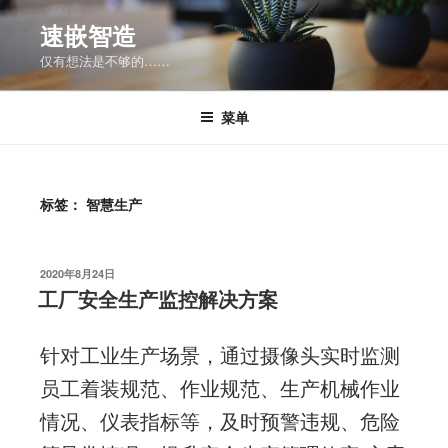
跳
速嵌智造
至
仅有想法是不够的……
内
容
菜单
标签：
智慧生产
发
2020年8月24日
布
工厂安全生产监控解决方案​
于
针对工业生产场景，通过摄像头实时监测
员工着装规范、作业规范、生产机械作业
情况、仪表指标等，及时预警违规、危险