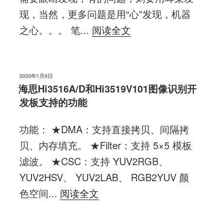
现，当然，更多问题是用“心”发现，机器
之心。。。 笔...
阅读全文
发
2020年1月8日
布
海思Hi3516A/D和Hi3519V101图像识别开
于
发板支持的功能
功能： ★DMA：支持直接拷贝、间隔拷
贝、内存填充。 ★Filter：支持 5×5 模板
滤波。 ★CSC：支持 YUV2RGB、
YUV2HSV、 YUV2LAB、 RGB2YUV 颜
色空间...
阅读全文