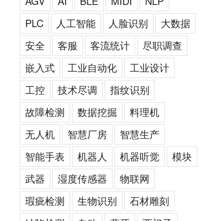
AGV
AI
BLE
MIDI
NLP
PLC
人工智能
人脸识别
大数据
安全
客服
客流统计
尽职调查
嵌入式
工业自动化
工业设计
工控
技术尽调
指纹识别
故障检测
数据挖掘
料理机
无人机
智慧厂房
智慧生产
智能手表
机器人
机器听觉
模块
武器
湿度传感器
物联网
瑕疵检测
生物识别
石材雕刻