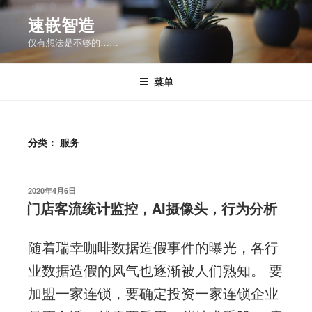
跳
速嵌智造
至
仅有想法是不够的……
内
容
菜单
分类：
服务
发
2020年4月6日
布
门店客流统计监控，AI摄像头，行为分析
于
随着瑞幸咖啡数据造假事件的曝光，各行
业数据造假的风气也逐渐被人们熟知。 要
加盟一家连锁，要确定投资一家连锁企业