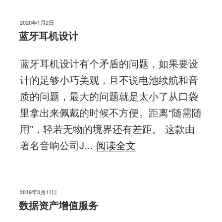
发
2020年1月2日
布
蓝牙耳机设计
于
蓝牙耳机设计有个矛盾的问题，如果要设
计的足够小巧美观，且不说电池续航和音
质的问题，最大的问题就是太小了从口袋
里拿出来佩戴的时候不方便。距离“随需随
用”，轻若无物的境界还有差距。 这款由
著名音响公司J...
阅读全文
发
2019年3月11日
布
数据资产增值服务
于